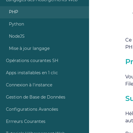
Langages des Hébergements Web
PHP
Python
NodeJS
Ce 
PHP
Mise à jour langage
P
Opérations courantes SH
Apps installables en 1 clic
Vou
Fil
Connexion à l'instance
Gestion de Base de Données
Su
Configurations Avancées
Héb
au
Errreurs Courantes