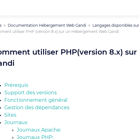
s
Documentation Hébergement Web Gandi
Langages disponibles su
ent utiliser PHP (version 8.x) sur un Hébergement Web Gandi
omment utiliser PHP(version 8.x) s
andi
Prérequis
Support des versions
Fonctionnement général
Gestion des dépendances
Sites
Journaux
Journaux Apache:
Journaux PHP: