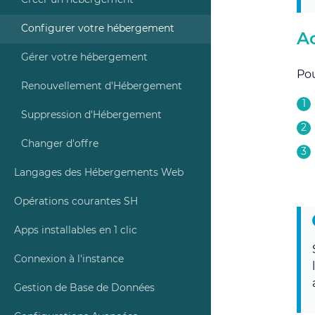
Créer un hébergement
Configurer votre hébergement
A
Gérer votre hébergement
Pou
Renouvellement d'Hébergement
Suppression d'Hébergement
Changer d'offre
Langages des Hébergements Web
Opérations courantes SH
Apps installables en 1 clic
Connexion à l'instance
Gestion de Base de Données