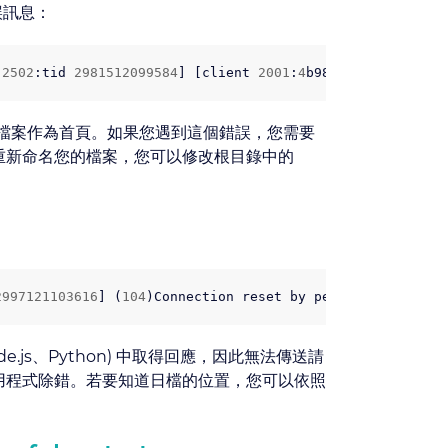
誤訊息：
2502
:
tid
2981512099584
]
[
client
2001
:
4
b98
:
x
:
x
:
x
]
AH0127
檔案作為首頁。如果您遇到這個錯誤，您需要
重新命名您的檔案，您可以修改根目錄中的
2997121103616
]
(
104
)
Connection
reset
by
peer
:
[
client
20
e.js、Python) 中取得回應，因此無法傳送請
用程式除錯。若要知道日檔的位置，您可以依照