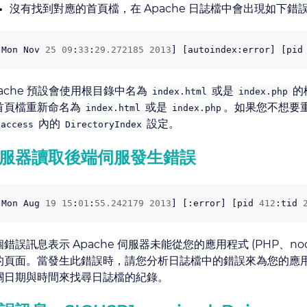
沒有找到對應的首頁檔，在 Apache 日誌檔中會出現如下錯
[
Mon
Nov
25
09
:
33
:
29.272185
2013
]
[
autoindex
:
error
]
[
pid
pache 預設會使用根目錄中名為
或是
的
index.html
index.php
首頁檔重新命名為
或是
。如果您不想要
index.html
index.php
內的
設定。
taccess
DirectoryIndex
服器讀取後端伺服發生錯誤
[
Mon
Aug
19
15
:
01
:
55.242179
2013
]
[:
error
]
[
pid
412
:
tid
錯誤訊息表示 Apache 伺服器未能從您的應用程式 (PHP、nod
的頁面。當發生此錯誤時，請您分析日誌檔中的錯誤來為您的應
關日期與時間來找尋日誌檔的紀錄。