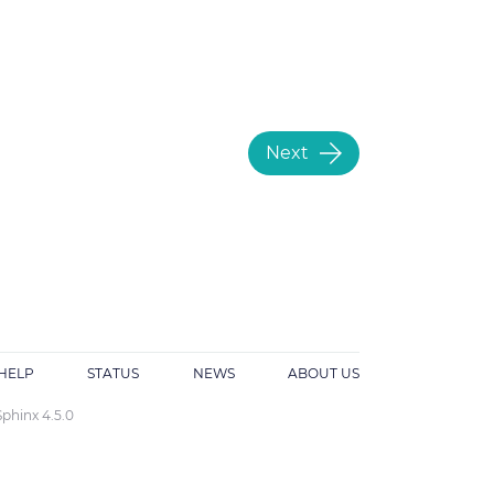
Next
HELP
STATUS
NEWS
ABOUT US
Sphinx 4.5.0