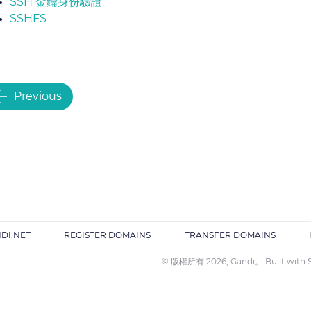
SSH 金鑰身份驗證
SSHFS
Previous
DI.NET
REGISTER DOMAINS
TRANSFER DOMAINS
© 版權所有 2026, Gandi。 Built with