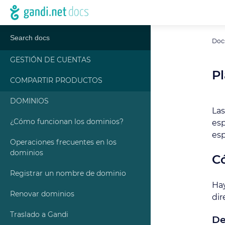
Doc
GESTIÓN DE CUENTAS
Pl
COMPARTIR PRODUCTOS
DOMINIOS
Las
¿Cómo funcionan los dominios?
esp
esp
Operaciones frecuentes en los
dominios
Có
Registrar un nombre de dominio
Hay
Renovar dominios
dir
Traslado a Gandi
De