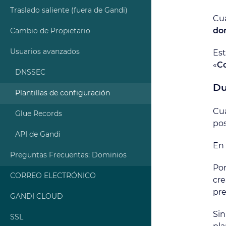
Traslado saliente (fuera de Gandi)
Cu
do
Cambio de Propietario
Usuarios avanzados
Est
«
C
DNSSEC
Du
Plantillas de configuración
Cua
Glue Records
pos
API de Gandi
En 
Preguntas Frecuentas: Dominios
Por
CORREO ELECTRÓNICO
cre
pre
GANDI CLOUD
Sin
SSL